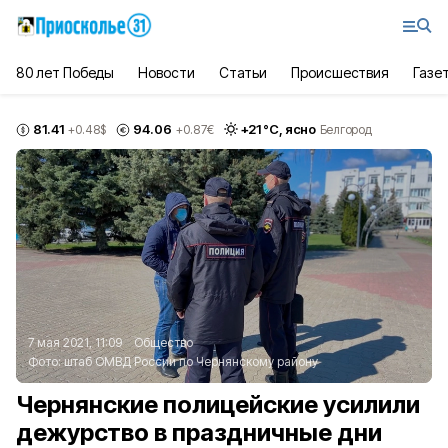
80 лет Победы
Новости
Статьи
Происшествия
Газе
81.41
94.06
+
21
°С,
ясно
+0.48
$
+0.87
€
Белгород
7 мая 2021, 11:09
Общество
Фото:
штаб ОМВД России по Чернянскому району
Чернянские полицейские усилили
дежурство в праздничные дни