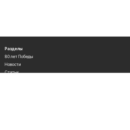
Разделы
80 лет Победы
Новости
Статьи
Происшествия
Газета
Официальные документы
Культура
Политика
Общество
Экономика