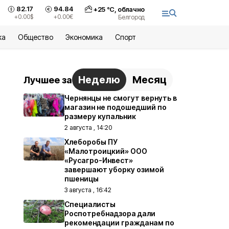
82.17
94.84
+
25
°С,
облачно
+0.00
$
+0.00
€
Белгород
ка
Общество
Экономика
Спорт
Неделю
Месяц
Лучшее за
Чернянцы не смогут вернуть в
магазин не подошедший по
размеру купальник
2 августа , 14:20
Хлеборобы ПУ
«Малотроицкий» ООО
«Русагро-Инвест»
завершают уборку озимой
пшеницы
3 августа , 16:42
Специалисты
Роспотребнадзора дали
рекомендации гражданам по