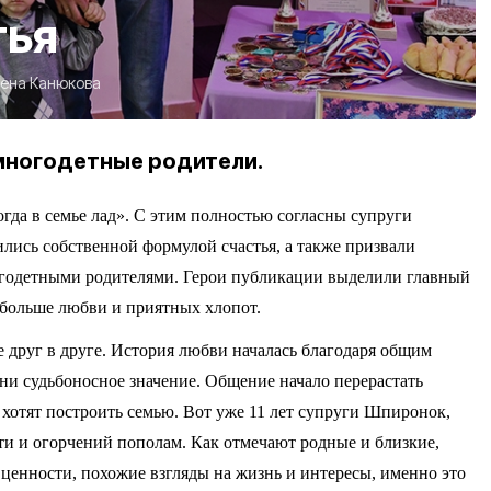
тья
ена Канюкова
многодетные родители.
огда в семье лад». С этим полностью согласны супруги
лись собственной формулой счастья, а также призвали
ногодетными родителями. Герои публикации выделили главный
 больше любви и приятных хлопот.
 друг в друге. История любви началась благодаря общим
зни судьбоносное значение. Общение начало перерастать
о хотят построить семью. Вот уже 11 лет супруги Шпиронок,
ти и огорчений пополам. Как отмечают родные и близкие,
ценности, похожие взгляды на жизнь и интересы, именно это