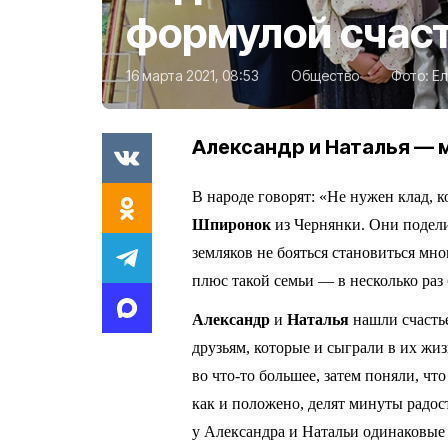
формулой счас
16 марта 2021, 08:53
Общество
Фото:
Ел
Александр и Наталья — 
В народе говорят: «Не нужен клад, к
Шпиронок
из Чернянки. Они подели
земляков не бояться становиться м
плюс такой семьи — в несколько раз
Александр
и
Наталья
нашли счастье
друзьям, которые и сыграли в их жи
во что‑то большее, затем поняли, чт
как и положено, делят минуты радос
у Александра и Натальи одинаковые 