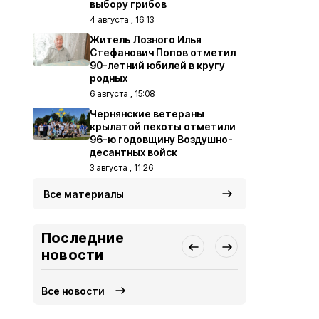
выбору грибов
4 августа , 16:13
Житель Лозного Илья
Стефанович Попов отметил
90-летний юбилей в кругу
родных
6 августа , 15:08
Чернянские ветераны
крылатой пехоты отметили
96-ю годовщину Воздушно-
десантных войск
3 августа , 11:26
Все материалы
Последние
новости
Все новости