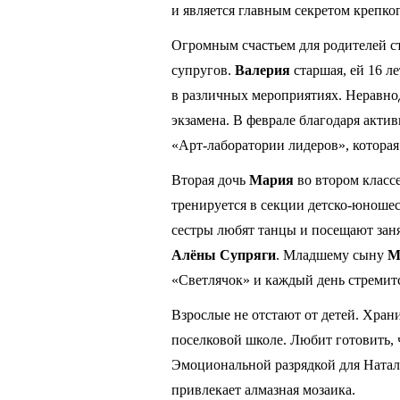
и является главным секретом крепко
Огромным счастьем для родителей ст
супругов.
Валерия
старшая, ей 16 ле
в различных мероприятиях. Неравно
экзамена. В феврале благодаря акт
«Арт-лаборатории лидеров», которая
Вторая дочь
Мария
во втором класс
тренируется в секции детско-юноше
сестры любят танцы и посещают зан
Алёны Супряги
. Младшему сыну
М
«Светлячок» и каждый день стремитс
Взрослые не отстают от детей. Хран
поселковой школе. Любит готовить, 
Эмоциональной разрядкой для Натал
привлекает алмазная мозаика.