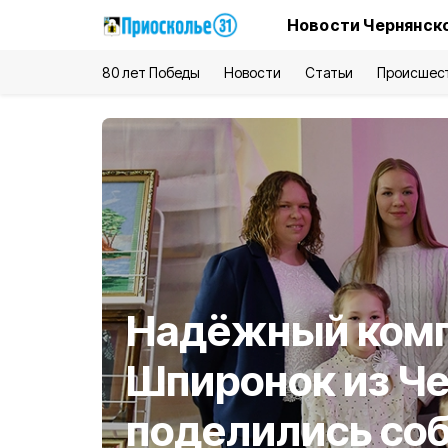
Новости Чернянско
80 лет Победы
Новости
Статьи
Происшес
Надёжный комп
Шпиронок из Ч
поделились со