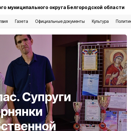
го муниципального округа Белгородской области
твия
Газета
Официальные документы
Культура
Полити
ас. Супруги
ернянки
бственной