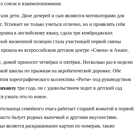
го союза и взаимопонимания.
али дети. Двое дочерей и сын являются мотиваторами для
т. Успевает не только учиться отлично, но и проявлять себя
душна к английскому языку, сдала три кембриджских
ивной жизненной позиции стала участницей первой смены
 прошла во всероссийском детском центре «Смена» в Анапе.
е, домой приносит четвёрки и пятёрки. Несколько раз в неделю
ской школы по прыжкам на акробатической дорожке. Обе
ятия хореографического коллектива «Ритм» под руководством
ихаилу
три года, он с удовольствием ходит в детский сад
я узнать что‑то новое.
ительница семейного очага работает старшей вожатой в первой
часто балует родных выпечкой и другими вкусностями.
ьи является раскрашивание картин по номерам, также