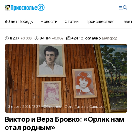
80 лет Победы
Новости
Статьи
Происшествия
Газе
82.17
94.84
+
24
°С,
облачно
+0.00
$
+0.00
€
Белгород
3 марта 2021, 12:27
Общество
Фото:
Татьяна Санькова
Виктор и Вера Бровко: «Орлик нам
стал родным»