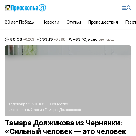
80 лет Победы
Новости
Статьи
Происшествия
Газе
80.93
93.19
+
33
°С,
ясно
-0.20
$
-0.39
€
Белгород
17 декабря 2020, 16:13
Общество
Фото:
личный архив Тамары Должиковой
Тамара Должикова из Чернянки:
«Сильный человек — это человек