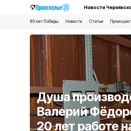
Новости Чернянско
80 лет Победы
Новости
Статьи
Происшес
Душа производ
Валерий Фёдор
20 лет работе 