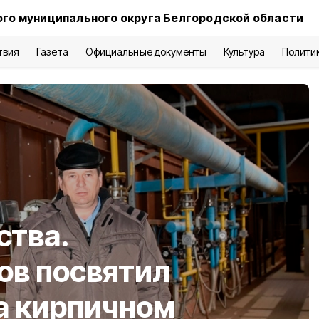
го муниципального округа Белгородской области
твия
Газета
Официальные документы
Культура
Полити
ства.
ов посвятил
на кирпичном