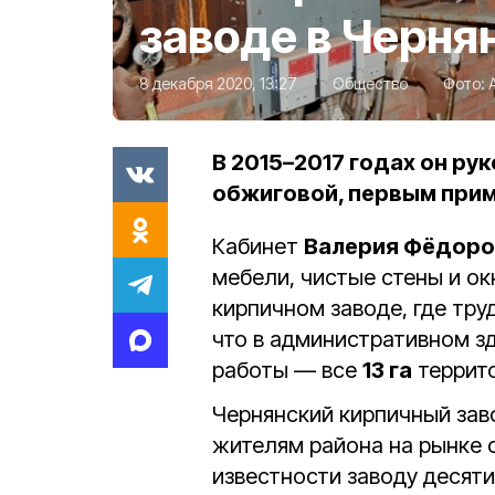
заводе в Черня
8 декабря 2020, 13:27
Общество
Фото:
В 2015–2017 годах он р
обжиговой, первым при
Кабинет
Валерия Фёдоро
мебели, чистые стены и ок
кирпичном заводе, где тр
что в административном зд
работы — все
13 га
террито
Чернянский кирпичный зав
жителям района на рынке
известности заводу десят