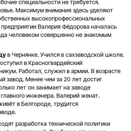
абочие специальности не требуется.
овье. Максимум внимания здесь уделяют
обственных высокопрофессиональных
а предприятии Валерия Фёдорова началась
юда человеком совершенно не знакомым
ду
в Чернянке. Учился в сахзаводской школе.
поступил в Красногвардейский
икум. Работал, служил в армии. В возрасте
й завод. Менее чем за 20 лет достиг
олько лет он занимает на заводе
главного инженера. Валерий женат.
живёт в Белгороде, трудится
аводе.
ходят разработка технической политики