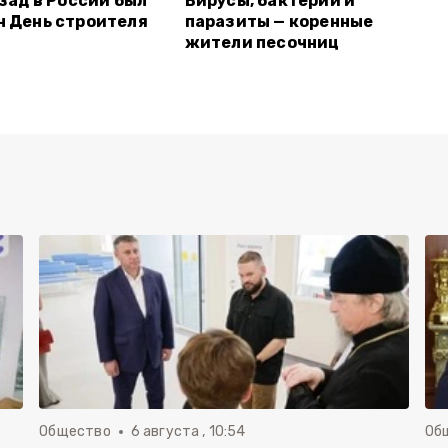
азад в России был
Вирусы, бактерии и
 День строителя
паразиты — коренные
жители песочниц
Общество
6 августа , 10:54
Об