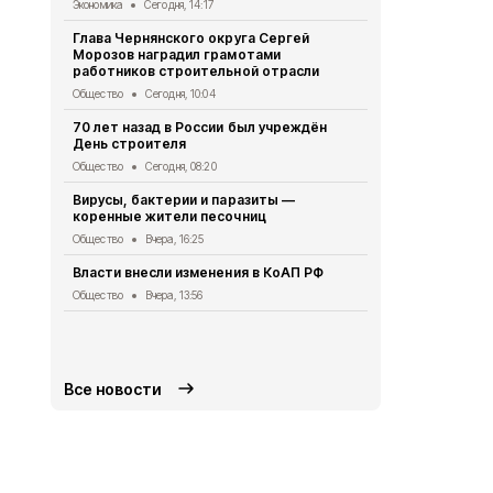
Экономика
Сегодня, 14:17
Общество
Вч
Глава Чернянского округа Сергей
66% жителе
Морозов наградил грамотами
занимаются
работников строительной отрасли
Спорт
Вчера,
Общество
Сегодня, 10:04
Специалист
70 лет назад в России был учреждён
которые пр
День строителя
распродажа
Общество
Сегодня, 08:20
Экономика
7 
Вирусы, бактерии и паразиты —
Чернянцы и
коренные жители песочниц
приобрести
ярмарке
Общество
Вчера, 16:25
Экономика
7 
Власти внесли изменения в КоАП РФ
Педагоги из
Общество
Вчера, 13:56
всероссийс
музеев
Общество
7 
Все новости