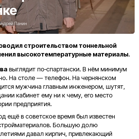
нке
Андрей Панин
уководил строительством тоннельной
менил высокотемпературные материалы.
ва
выглядит по‑спартански. В нём минимум
но. На столе — телефон. На чернянском
удится мужчина главным инженером, шутят,
ании кабинет ему ни к чему, его место
рии предприятия.
од ещё в советское время был известен
 стройматериалов. Большую долю
илетиями давал кирпич, привлекающий