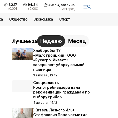
82.17
94.84
+
25
°С,
облачно
+0.00
$
+0.00
€
Белгород
ка
Общество
Экономика
Спорт
Неделю
Месяц
Лучшее за
Хлеборобы ПУ
«Малотроицкий» ООО
«Русагро-Инвест»
завершают уборку озимой
пшеницы
3 августа , 16:42
Специалисты
Роспотребнадзора дали
рекомендации гражданам по
выбору грибов
4 августа , 16:13
Житель Лозного Илья
Стефанович Попов отметил