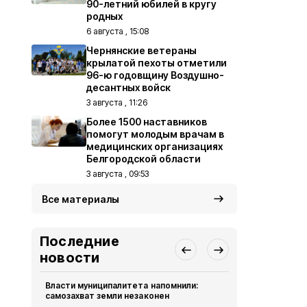
90-летний юбилей в кругу
родных
6 августа , 15:08
Чернянские ветераны
крылатой пехоты отметили
96-ю годовщину Воздушно-
десантных войск
3 августа , 11:26
Более 1500 наставников
помогут молодым врачам в
медицинских организациях
Белгородской области
3 августа , 09:53
Все материалы
Последние
новости
Власти муниципалитета напомнили:
Чернянцы с
самозахват земли незаконен
деятельнос