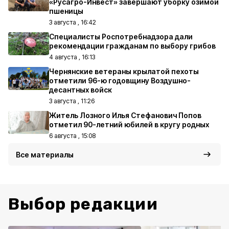
«Русагро-Инвест» завершают уборку озимой
пшеницы
3 августа , 16:42
Специалисты Роспотребнадзора дали
рекомендации гражданам по выбору грибов
4 августа , 16:13
Чернянские ветераны крылатой пехоты
отметили 96-ю годовщину Воздушно-
десантных войск
3 августа , 11:26
Житель Лозного Илья Стефанович Попов
отметил 90-летний юбилей в кругу родных
6 августа , 15:08
Все материалы
Выбор редакции