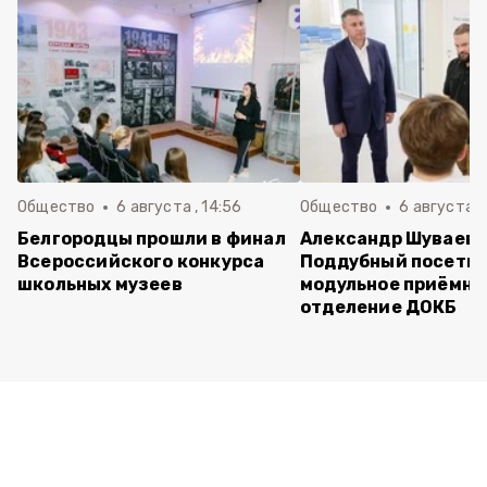
Общество
6 августа , 14:56
Общество
6 августа ,
Белгородцы прошли в финал
Александр Шуваев 
Всероссийского конкурса
Поддубный посети
школьных музеев
модульное приёмно
отделение ДОКБ