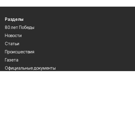
Разделы
80 лет Победы
Новости
Статьи
Происшествия
Газета
Официальные документы
Культура
Политика
Общество
Экономика
Спорт
О проекте
Об издании