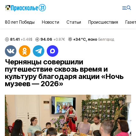
80 лет Победы
Новости
Статьи
Происшествия
Газе
81.41
94.06
+
34
°С,
ясно
+0.48
$
+0.87
€
Белгород
Чернянцы совершили
путешествие сквозь время и
культуру благодаря акции «Ночь
музеев — 2026»