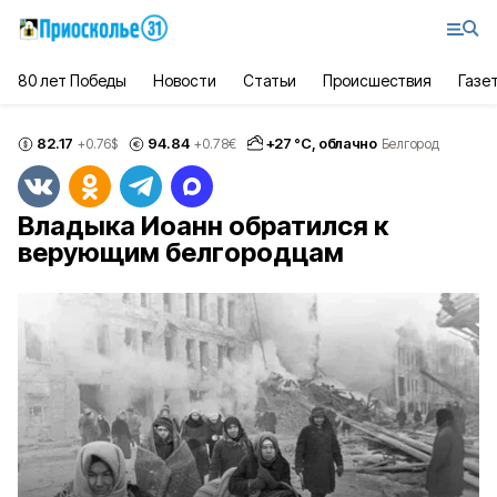
80 лет Победы
Новости
Статьи
Происшествия
Газе
82.17
94.84
+
27
°С,
облачно
+0.76
$
+0.78
€
Белгород
Владыка Иоанн обратился к
верующим белгородцам