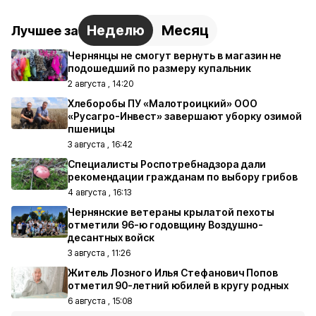
Неделю
Месяц
Лучшее за
Чернянцы не смогут вернуть в магазин не
подошедший по размеру купальник
2 августа , 14:20
Хлеборобы ПУ «Малотроицкий» ООО
«Русагро-Инвест» завершают уборку озимой
пшеницы
3 августа , 16:42
Специалисты Роспотребнадзора дали
рекомендации гражданам по выбору грибов
4 августа , 16:13
Чернянские ветераны крылатой пехоты
отметили 96-ю годовщину Воздушно-
десантных войск
3 августа , 11:26
Житель Лозного Илья Стефанович Попов
отметил 90-летний юбилей в кругу родных
6 августа , 15:08