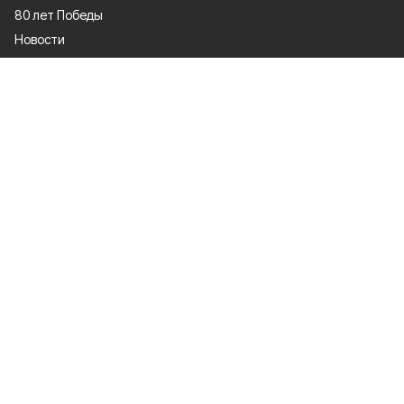
80 лет Победы
Новости
Статьи
Происшествия
Газета
Официальные документы
Культура
Политика
Общество
Экономика
Спорт
О проекте
Об издании
Правила использования
Рекламодатели
Специальная оценка условий труда