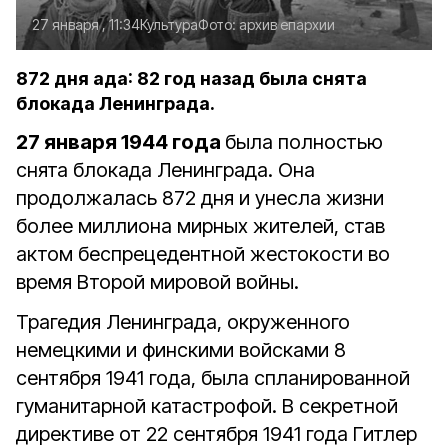
27 января , 11:34
Культура
Фото:
архив епархии
872 дня ада: 82 год назад была снята
блокада Ленинграда.
27 января 1944 года
была полностью
снята блокада Ленинграда. Она
продолжалась 872 дня и унесла жизни
более миллиона мирных жителей, став
актом беспрецедентной жестокости во
время Второй мировой войны.
Трагедия Ленинграда, окруженного
немецкими и финскими войсками 8
сентября 1941 года, была спланированной
гуманитарной катастрофой. В секретной
директиве от 22 сентября 1941 года Гитлер