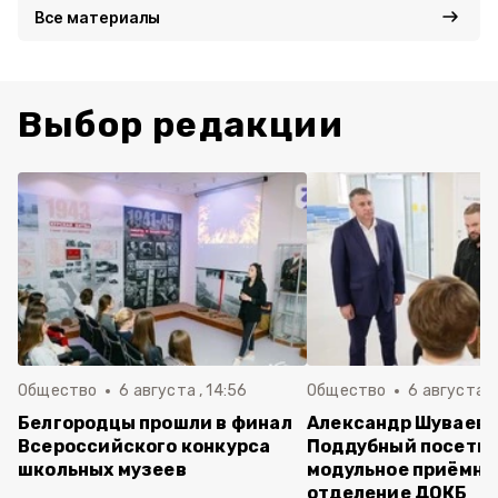
Все материалы
Выбор редакции
Общество
6 августа , 14:56
Общество
6 августа ,
Белгородцы прошли в финал
Александр Шуваев 
Всероссийского конкурса
Поддубный посети
школьных музеев
модульное приёмно
отделение ДОКБ