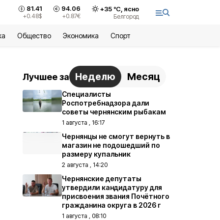
81.41
94.06
+
35
°С,
ясно
+0.48
$
+0.87
€
Белгород
ка
Общество
Экономика
Спорт
Неделю
Месяц
Лучшее за
Специалисты
Роспотребнадзора дали
советы чернянским рыбакам
1 августа , 16:17
Чернянцы не смогут вернуть в
магазин не подошедший по
размеру купальник
2 августа , 14:20
Чернянские депутаты
утвердили кандидатуру для
присвоения звания Почётного
гражданина округа в 2026 г
1 августа , 08:10