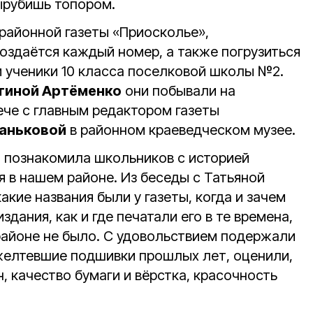
вырубишь топором.
 районной газеты «Приосколье»,
создаётся каждый номер, а также погрузиться
и ученики 10 класса поселковой школы №2.
тиной Артёменко
они побывали на
че с главным редактором газеты
Саньковой
в районном краеведческом музее.
а
познакомила школьников с историей
я в нашем районе. Из беседы с Татьяной
акие названия были у газеты, когда и зачем
дания, как и где печатали его в те времена,
 районе не было. С удовольствием подержали
ожелтевшие подшивки прошлых лет, оценили,
, качество бумаги и вёрстка, красочность