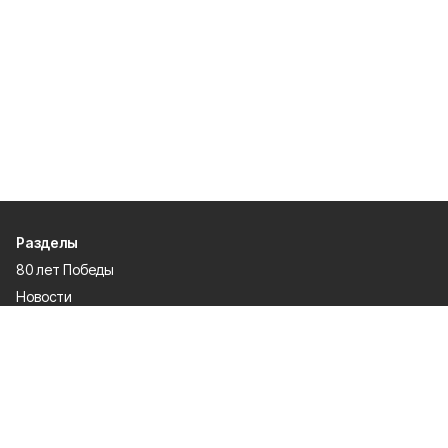
Разделы
80 лет Победы
Новости
Статьи
Происшествия
Газета
Официальные документы
Культура