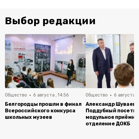
Выбор редакции
Общество
6 августа , 14:56
Общество
6 августа ,
Белгородцы прошли в финал
Александр Шуваев 
Всероссийского конкурса
Поддубный посети
школьных музеев
модульное приёмно
отделение ДОКБ