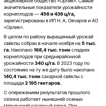
акционерное общество «Орлик». Самые
значительные показатели урожайности
корнеплодов —
456 и 436 ц/га,
зарегистрированы в ИП Н. А. Овчаров и АО
«Орлик».
В целом по району выращенный урожай
свёклы собран в начале ноября на
5 тыс.
га.
Накопано
168,4 тыс. тонн
сладких
корнеплодов при среднерайонной
урожайности
340 ц/га.
В 2023 году по
состоянию на ту же дату было накопано
140,4 тыс. тонн
сахарной свёклы с
площади
2 195 гектаров.
С опережением результатов прошлого
сезона работает нынешней осенью
Чернянский сахарный завод. При