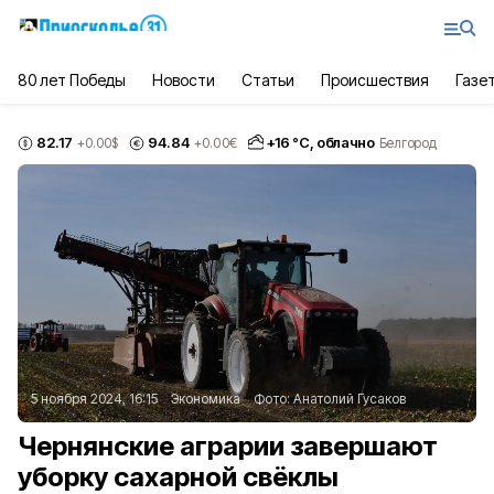
80 лет Победы
Новости
Статьи
Происшествия
Газе
82.17
94.84
+
16
°С,
облачно
+0.00
$
+0.00
€
Белгород
5 ноября 2024, 16:15
Экономика
Фото:
Анатолий Гусаков
Чернянские аграрии завершают
уборку сахарной свёклы