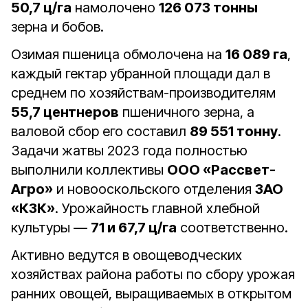
50,7 ц/га
намолочено
126 073 тонны
зерна и бобов.
Озимая пшеница обмолочена на
16 089 га
,
каждый гектар убранной площади дал в
среднем по хозяйствам-производителям
55,7 центнеров
пшеничного зерна, а
валовой сбор его составил
89 551 тонну
.
Задачи жатвы 2023 года полностью
выполнили коллективы
ООО «Рассвет-
Агро»
и новооскольского отделения
ЗАО
«КЗК»
. Урожайность главной хлебной
культуры —
71 и 67,7 ц/га
соответственно.
Активно ведутся в овощеводческих
хозяйствах района работы по сбору урожая
ранних овощей, выращиваемых в открытом