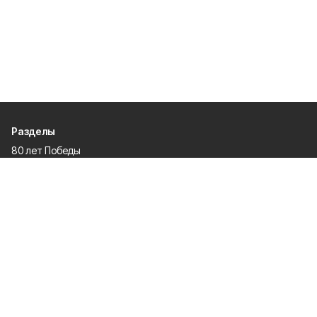
Разделы
80 лет Победы
Новости
Статьи
Происшествия
Газета
Официальные документы
Культура
Политика
Общество