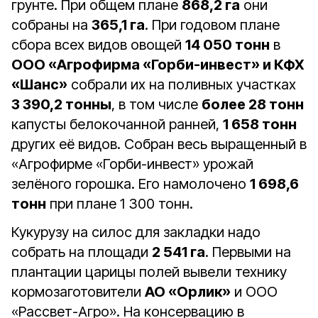
грунте. При общем плане
868,2 га
они
собраны на
365,1 га
. При годовом плане
сбора всех видов овощей
14 050 тонн
в
ООО «Агрофирма «Горби-инвест» и КФХ
«Шанс»
собрали их на поливных участках
3 390,2 тонны
, в том числе
более 28 тонн
капусты белокочанной ранней,
1 658 тонн
других её видов. Собран весь выращенный в
«Агрофирме «Горби-инвест» урожай
зелёного горошка. Его намолочено
1 698,6
тонн
при плане 1 300 тонн.
Кукурузу на силос для закладки надо
собрать на площади
2 541 га
. Первыми на
плантации царицы полей вывели технику
кормозаготовители
АО «Орлик»
и ООО
«Рассвет-Агро». На консервацию в