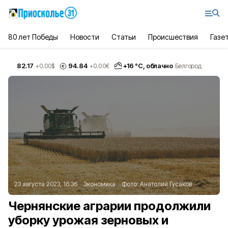
80 лет Победы
Новости
Статьи
Происшествия
Газе
82.17
94.84
+
16
°С,
облачно
+0.00
$
+0.00
€
Белгород
23 августа 2023, 16:36
Экономика
Фото:
Анатолий Гусаков
Чернянские аграрии продолжили
уборку урожая зерновых и