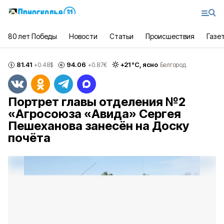
80 лет Победы
Новости
Статьи
Происшествия
Газе
81.41
94.06
+
21
°С,
ясно
+0.48
$
+0.87
€
Белгород
Портрет главы отделения №2
«Агросоюза «Авида» Сергея
Пешеханова занесён на Доску
почёта